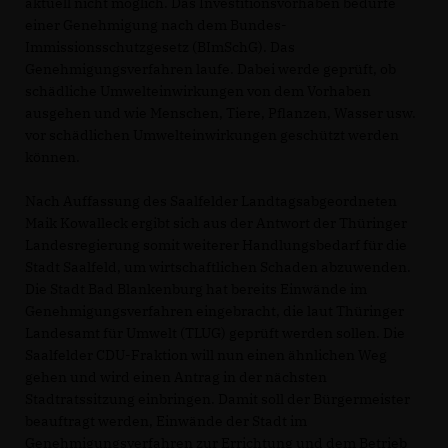
aktuell nicht möglich. Das Investitionsvorhaben bedürfe
einer Genehmigung nach dem Bundes-
Immissionsschutzgesetz (BImSchG). Das
Genehmigungsverfahren laufe. Dabei werde geprüft, ob
schädliche Umwelteinwirkungen von dem Vorhaben
ausgehen und wie Menschen, Tiere, Pflanzen, Wasser usw.
vor schädlichen Umwelteinwirkungen geschützt werden
können.
Nach Auffassung des Saalfelder Landtagsabgeordneten
Maik Kowalleck ergibt sich aus der Antwort der Thüringer
Landesregierung somit weiterer Handlungsbedarf für die
Stadt Saalfeld, um wirtschaftlichen Schaden abzuwenden.
Die Stadt Bad Blankenburg hat bereits Einwände im
Genehmigungsverfahren eingebracht, die laut Thüringer
Landesamt für Umwelt (TLUG) geprüft werden sollen. Die
Saalfelder CDU-Fraktion will nun einen ähnlichen Weg
gehen und wird einen Antrag in der nächsten
Stadtratssitzung einbringen. Damit soll der Bürgermeister
beauftragt werden, Einwände der Stadt im
Genehmigungsverfahren zur Errichtung und dem Betrieb