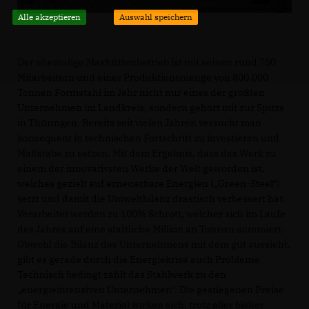
Alle akzeptieren
Auswahl speichern
Der ehemalige Maxhüttenbetrieb ist mit seinen rund 750
Mitarbeitern und einer Produktionsmenge von 800.000
Tonnen Formstahl im Jahr nicht nur eines der größten
Unternehmen im Landkreis, sondern gehört mit zur Spitze
in Thüringen. Bereits seit vielen Jahren versucht man
konsequent in technischen Fortschritt zu investieren und
Maßstäbe zu setzen. Mit dem Ergebnis, dass das Werk zu
einem der innovativsten Werke der Welt geworden ist,
welches gezielt auf erneuerbare Energien („Green-Steel“)
setzt und damit die Umweltbilanz drastisch verbessert hat.
Verarbeitet werden zu 100% Schrott, welcher sich im Laufe
des Jahres auf eine stattliche Million an Tonnen summiert.
Obwohl die Bilanz des Unternehmens mit dem gut aussieht,
gibt es gerade durch die Energiekrise auch Probleme.
Technisch bedingt zählt das Stahlwerk zu den
energieintensiven Unternehmen“. Die gestiegenen Preise
für Energie und Material wirken sich, trotz aller bisher