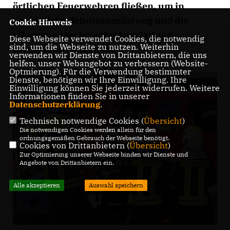
örtlichen Feuerwehren fließen, um in
persönliche Schutzausrüstung und die
Cookie Hinweis
allgemeine technische Ausstattung
Diese Webseite verwendet Cookies, die notwendig
sind, um die Webseite zu nutzen. Weiterhin
investieren zu können.
verwenden wir Dienste von Drittanbietern, die uns
helfen, unser Webangebot zu verbessern (Website-
Optmierung). Für die Verwendung bestimmter
Dienste, benötigen wir Ihre Einwilligung. Ihre
Einwilligung können Sie jederzeit widerrufen. Weitere
Informationen finden Sie in unserer
Datenschutzerklärung
.
Technisch notwendige Cookies (
Übersicht
)
Die notwendigen Cookies werden allein für den
ordnungsgemäßen Gebrauch der Webseite benötigt.
Cookies von Drittanbietern (
Übersicht
)
Zur Optimierung unserer Webseite binden wir Dienste und
Angebote von Drittanbietern ein.
Alle akzeptieren
Auswahl speichern