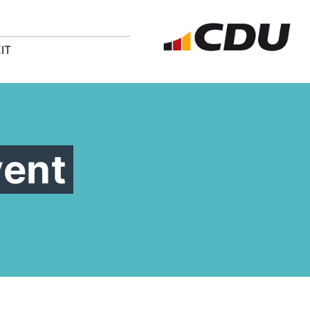
IT
ent