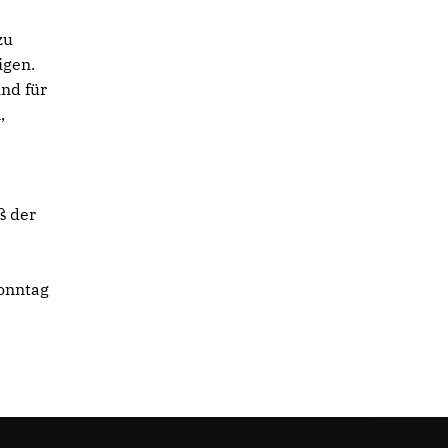
zu
igen.
nd für
,
ß der
Sonntag