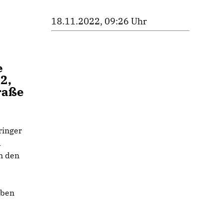
18.11.2022, 09:26 Uhr
e
2,
raße
ringer
d
n den
eben