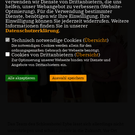
verwenden wir Dienste von Drittanbietern, die uns
helfen, unser Webangebot zu verbessern (Website-
Kostenfaktor.
Optmierung). Für die Verwendung bestimmter
Dienste, benötigen wir Ihre Einwilligung. Ihre
Einwilligung können Sie jederzeit widerrufen. Weitere
Informationen finden Sie in unserer
Datenschutzerklärung
.
Technisch notwendige Cookies (
Übersicht
)
Die notwendigen Cookies werden allein für den
ordnungsgemäßen Gebrauch der Webseite benötigt.
Cookies von Drittanbietern (
Übersicht
)
Zur Optimierung unserer Webseite binden wir Dienste und
Angebote von Drittanbietern ein.
Alle akzeptieren
Auswahl speichern
Das Team des Schlosshotel Eyba lässt sich allerdings nicht
unterkriegen und schaut positiv in die Zukunft. Vor Ort