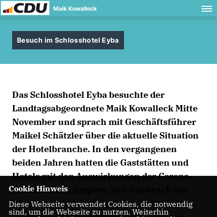
Maik Kowalleck
Besuch im Schlosshotel Eyba
Das Schlosshotel Eyba besuchte der
Landtagsabgeordnete Maik Kowalleck Mitte
November und sprach mit Geschäftsführer
Maikel Schätzler über die aktuelle Situation
der Hotelbranche. In den vergangenen
beiden Jahren hatten die Gaststätten und
Hotels mit den Auswirkungen der Corona-
Cookie Hinweis
Pandemie zu kämpfen. Seit Ausbruch des
Ukraine-Kriegs sind insbesondere die
Diese Webseite verwendet Cookies, die notwendig
sind, um die Webseite zu nutzen. Weiterhin
Energie und Rohstoffpreise ein enormer