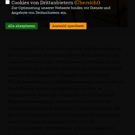
Cookies von Drittanbietern (
Übersicht
)
Zur Optimierung unserer Webseite binden wir Dienste und
Angebote von Drittanbietern ein.
Alle akzeptieren
Auswahl speichern
Unverständlich ist für mich, dass die Schulleiterstelle an
der Grundschule Leutenberg erst im März dieses Jahres
ausgeschrieben wurde, obwohl bereits seit längerer Zeit
bekannt war, dass die Schulleiterin zum Schuljahresende
aus dem Dienst scheidet. Immerhin geht es bei den
Schulleiterstellen um Schlüsselfunktionen, umso mehr, da
die Aufgaben immer umfangreicher werden, so
beispielsweise durch die Integration von Kindern mit
Migrationshintergrund, nicht zuletzt auch durch die
Herausforderungen in Zeiten der Corona-Pandemie. Die
Eltern und Pädagogen vor Ort können zu Recht erwarten,
dass hier langfristig gehandelt wird und die
Schulleiterstellen entsprechend ausgeschrieben und
besetzt werden“, so Maik Kowalleck, der dem