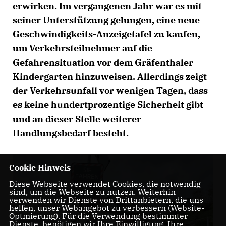
erwirken. Im vergangenen Jahr war es mit
seiner Unterstützung gelungen, eine neue
Geschwindigkeits-Anzeigetafel zu kaufen,
um Verkehrsteilnehmer auf die
Gefahrensituation vor dem Gräfenthaler
Kindergarten hinzuweisen. Allerdings zeigt
der Verkehrsunfall vor wenigen Tagen, dass
es keine hundertprozentige Sicherheit gibt
und an dieser Stelle weiterer
Handlungsbedarf besteht.
Cookie Hinweis
Diese Webseite verwendet Cookies, die notwendig
sind, um die Webseite zu nutzen. Weiterhin
verwenden wir Dienste von Drittanbietern, die uns
helfen, unser Webangebot zu verbessern (Website-
Optmierung). Für die Verwendung bestimmter
Dienste, benötigen wir Ihre Einwilligung. Ihre