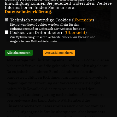
Einwilligung können Sie jederzeit widerrufen. Weitere
Informationen finden Sie in unserer
Datenschutzerklärung
.
Technisch notwendige Cookies (
Übersicht
)
Die notwendigen Cookies werden allein für den
ordnungsgemäßen Gebrauch der Webseite benötigt.
Cookies von Drittanbietern (
Übersicht
)
Zur Optimierung unserer Webseite binden wir Dienste und
Angebote von Drittanbietern ein.
Alle akzeptieren
Auswahl speichern
Alle Anträge zur Einrichtung einer Tempo-30-Zone wurden
bisher mit Verweis auf die geltenden Richtlinien abgelehnt.
Da es jedoch in anderen Bundesländern neben den
bundesweit gültigen Richtlinien durchaus auch erweiterte
Regelungen zur Erhöhung der Verkehrssicherheit gibt,
nahm Maik Kowalleck dies zum Anlass, um bei der
Thüringer Landesregierung nachzuhaken. So erweiterte
beispielweise das Land Baden-Württemberg die
Einsatzbereiche von Zebrastreifen auch dort, wo weniger
als 50 Fußgänger die Straße überqueren, aber besonders