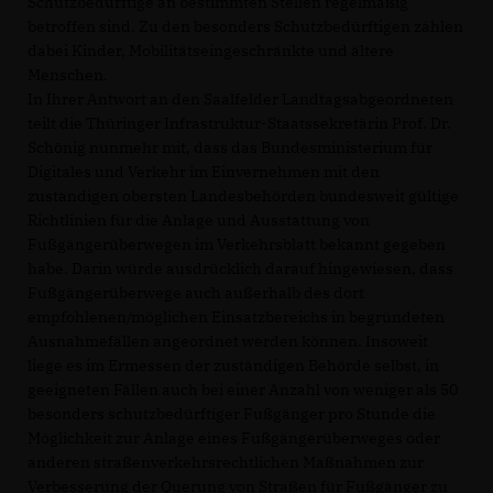
Schutzbedürftige an bestimmten Stellen regelmäßig
betroffen sind. Zu den besonders Schutzbedürftigen zählen
dabei Kinder, Mobilitätseingeschränkte und ältere
Menschen.
In Ihrer Antwort an den Saalfelder Landtagsabgeordneten
teilt die Thüringer Infrastruktur-Staatssekretärin Prof. Dr.
Schönig nunmehr mit, dass das Bundesministerium für
Digitales und Verkehr im Einvernehmen mit den
zuständigen obersten Landesbehörden bundesweit gültige
Richtlinien für die Anlage und Ausstattung von
Fußgängerüberwegen im Verkehrsblatt bekannt gegeben
habe. Darin würde ausdrücklich darauf hingewiesen, dass
Fußgängerüberwege auch außerhalb des dort
empfohlenen/möglichen Einsatzbereichs in begründeten
Ausnahmefällen angeordnet werden können. Insoweit
liege es im Ermessen der zuständigen Behörde selbst, in
geeigneten Fällen auch bei einer Anzahl von weniger als 50
besonders schutzbedürftiger Fußgänger pro Stunde die
Möglichkeit zur Anlage eines Fußgängerüberweges oder
anderen straßenverkehrsrechtlichen Maßnahmen zur
Verbesserung der Querung von Straßen für Fußgänger zu