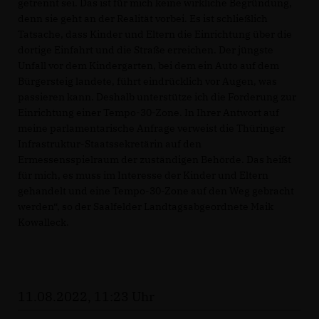
getrennt sei. Das ist für mich keine wirkliche Begründung,
denn sie geht an der Realität vorbei. Es ist schließlich
Tatsache, dass Kinder und Eltern die Einrichtung über die
dortige Einfahrt und die Straße erreichen. Der jüngste
Unfall vor dem Kindergarten, bei dem ein Auto auf dem
Bürgersteig landete, führt eindrücklich vor Augen, was
passieren kann. Deshalb unterstütze ich die Forderung zur
Einrichtung einer Tempo-30-Zone. In Ihrer Antwort auf
meine parlamentarische Anfrage verweist die Thüringer
Infrastruktur-Staatssekretärin auf den
Ermessensspielraum der zuständigen Behörde. Das heißt
für mich, es muss im Interesse der Kinder und Eltern
gehandelt und eine Tempo-30-Zone auf den Weg gebracht
werden“, so der Saalfelder Landtagsabgeordnete Maik
Kowalleck.
11.08.2022, 11:23 Uhr