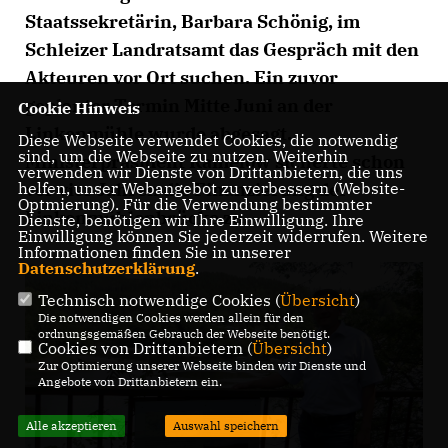
Staatssekretärin, Barbara Schönig, im
Schleizer Landratsamt das Gespräch mit den
Akteuren vor Ort suchen. Ein zuvor
geplanter Termin Mitte Juni an der
Cookie Hinweis
Linkenmühle wurde abgesagt.
Diese Webseite verwendet Cookies, die notwendig
sind, um die Webseite zu nutzen. Weiterhin
Ministerpräsident Ramelow sicherte schon
verwenden wir Dienste von Drittanbietern, die uns
vor vier Jahren die Finanzierung der
helfen, unser Webangebot zu verbessern (Website-
Optmierung). Für die Verwendung bestimmter
Linkenmühlenbrücke zu.
Dienste, benötigen wir Ihre Einwilligung. Ihre
Einwilligung können Sie jederzeit widerrufen. Weitere
Informationen finden Sie in unserer
Datenschutzerklärung
.
Technisch notwendige Cookies (
Übersicht
)
Die notwendigen Cookies werden allein für den
ordnungsgemäßen Gebrauch der Webseite benötigt.
Cookies von Drittanbietern (
Übersicht
)
Zur Optimierung unserer Webseite binden wir Dienste und
Angebote von Drittanbietern ein.
Alle akzeptieren
Auswahl speichern