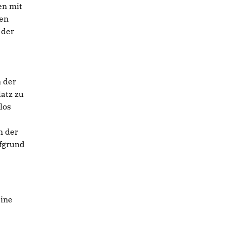
en mit
hen
 der
 der
atz zu
los
n der
ufgrund
eine