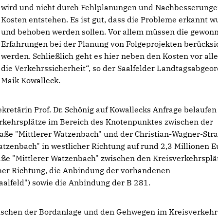
wird und nicht durch Fehlplanungen und Nachbesserung
Kosten entstehen. Es ist gut, dass die Probleme erkannt 
und behoben werden sollen. Vor allem müssen die gewon
Erfahrungen bei der Planung von Folgeprojekten berücksi
werden. Schließlich geht es hier neben den Kosten vor al
die Verkehrssicherheit“, so der Saalfelder Landtagsabgeo
Maik Kowalleck.
retärin Prof. Dr. Schönig auf Kowallecks Anfrage belaufen
verkehrsplätze im Bereich des Knotenpunktes zwischen der
raße "Mittlerer Watzenbach" und der Christian-Wagner-Str
atzenbach" in westlicher Richtung auf rund 2,3 Millionen E
aße "Mittlerer Watzenbach" zwischen den Kreisverkehrsplä
cher Richtung, die Anbindung der vorhandenen
alfeld") sowie die Anbindung der B 281.
wischen der Bordanlage und den Gehwegen im Kreisverkehr