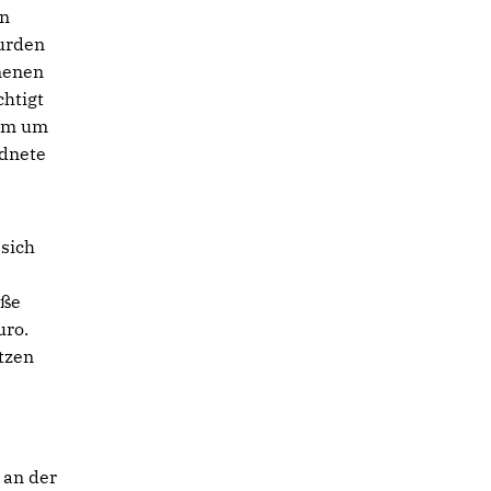
en
wurden
nenen
chtigt
lem um
rdnete
 sich
aße
uro.
tzen
 an der