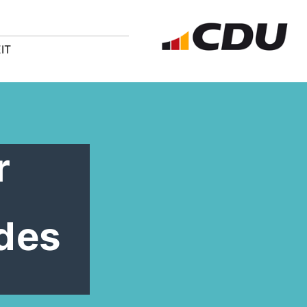
IT
r
des