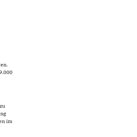
ten.
19.000
 zu
ung
gen im