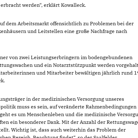
erbracht werden“, erklärt Kowalleck.
uf dem Arbeitsmarkt offensichtlich zu Problemen bei der
nkenhäusern und Leitstellen eine große Nachfrage nach
 einer von zwei Leistungserbringern im bodengebundenen
ettungswachen und ein Notarztstützpunkt werden vorgehal
tarbeiterinnen und Mitarbeiter bewältigen jährlich rund 
ck.
tungsträger in der medizinischen Versorgung unseres
politik muss es sein, auf veränderte Rahmenbedingungen
h geht es um Menschenleben und die medizinische Versorg
äften ein besonderer Dank. Mit der Anzahl der Rettungswa
ellt. Wichtig ist, dass auch weiterhin das Problem der
en Bereich, Beachtung findet“, so der Saalfelder