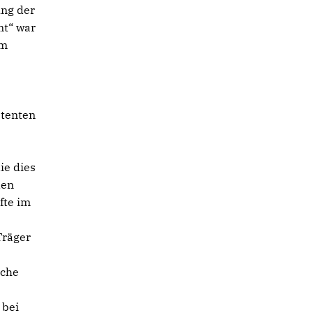
ung der
nt“ war
im
stenten
ie dies
den
fte im
Träger
eche
 bei