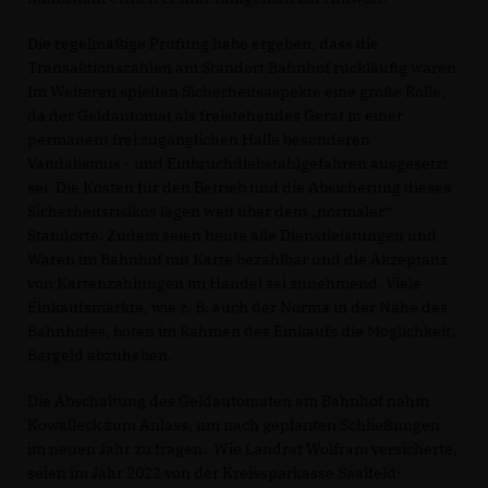
Die regelmäßige Prüfung habe ergeben, dass die
Transaktionszahlen am Standort Bahnhof rückläufig waren.
Im Weiteren spielten Sicherheitsaspekte eine große Rolle,
da der Geldautomat als freistehendes Gerät in einer
permanent frei zugänglichen Halle besonderen
Vandalismus - und Einbruchdiebstahlgefahren ausgesetzt
sei. Die Kosten für den Betrieb und die Absicherung dieses
Sicherheitsrisikos lägen weit über dem „normaler“
Standorte. Zudem seien heute alle Dienstleistungen und
Waren im Bahnhof mit Karte bezahlbar und die Akzeptanz
von Kartenzahlungen im Handel sei zunehmend. Viele
Einkaufsmärkte, wie z. B. auch der Norma in der Nähe des
Bahnhofes, böten im Rahmen des Einkaufs die Möglichkeit,
Bargeld abzuheben.
Die Abschaltung des Geldautomaten am Bahnhof nahm
Kowalleck zum Anlass, um nach geplanten Schließungen
im neuen Jahr zu fragen. Wie Landrat Wolfram versicherte,
seien im Jahr 2022 von der Kreissparkasse Saalfeld-