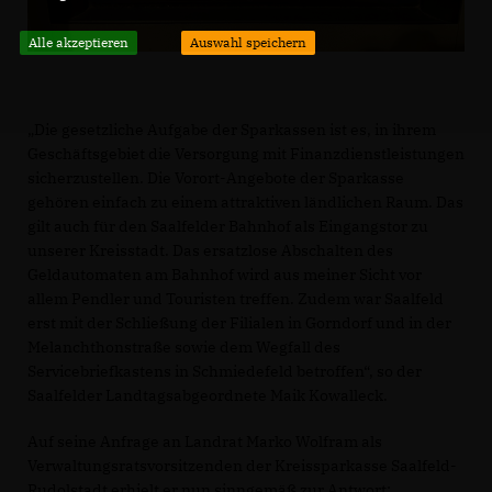
Alle akzeptieren
Auswahl speichern
Die gesetzliche Aufgabe der Sparkassen ist es, in ihrem
Geschäftsgebiet die Versorgung mit Finanzdienstleistungen
sicherzustellen. Die Vorort-Angebote der Sparkasse
gehören einfach zu einem attraktiven ländlichen Raum. Das
gilt auch für den Saalfelder Bahnhof als Eingangstor zu
unserer Kreisstadt. Das ersatzlose Abschalten des
Geldautomaten am Bahnhof wird aus meiner Sicht vor
allem Pendler und Touristen treffen. Zudem war Saalfeld
erst mit der Schließung der Filialen in Gorndorf und in der
Melanchthonstraße sowie dem Wegfall des
Servicebriefkastens in Schmiedefeld betroffen“, so der
Saalfelder Landtagsabgeordnete Maik Kowalleck.
Auf seine Anfrage an Landrat Marko Wolfram als
Verwaltungsratsvorsitzenden der Kreissparkasse Saalfeld-
Rudolstadt erhielt er nun sinngemäß zur Antwort: