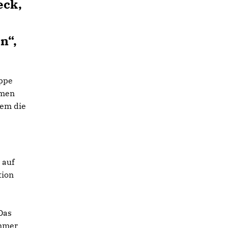
eck,
n“,
uppe
mmen
dem die
 auf
tion
Das
immer