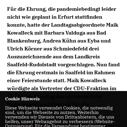
Für die Ehrung, die pandemiebedingt leider
nicht wie geplant in Erfurt stattfinden
konnte, hatte der Landtagsabgeordnete Maik
Kowalleck mit Barbara Valduga aus Bad
Blankenburg, Andrea Kühn aus Eyba und
Ulrich Körner aus Schmiedefeld drei
Auszuzeichnende aus dem Landkreis
Saalfeld-Rudolstadt vorgeschlagen. Nun fand
die Ehrung erstmals in Saalfeld im Rahmen
einer Feierstunde statt. Maik Kowalleck
würdigte als Vertreter der CDU-Fraktion im
Thüringer Landtag das ehrenamtliche
Cookie Hinweis
Engagement und überreichte die
Diese Webseite verwendet Cookies, die notwendig
Auszeichnung.
sind, um die Webseite zu nutzen. Weiterhin
verwenden wir Dienste von Drittanbietern, die uns
helfen, unser Webangebot zu verbessern (Website-
Optmierung). Für die Verwendung bestimmter