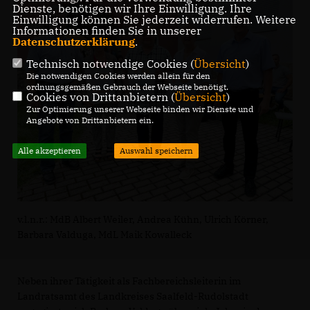
Dienste, benötigen wir Ihre Einwilligung. Ihre
Einwilligung können Sie jederzeit widerrufen. Weitere
Informationen finden Sie in unserer
Datenschutzerklärung
.
Technisch notwendige Cookies (
Übersicht
)
Die notwendigen Cookies werden allein für den
ordnungsgemäßen Gebrauch der Webseite benötigt.
Cookies von Drittanbietern (
Übersicht
)
Zur Optimierung unserer Webseite binden wir Dienste und
Angebote von Drittanbietern ein.
Alle akzeptieren
Auswahl speichern
v.l.n.r.: MdB Albert Weiler, Andrea Kühn, Ulrich Körner,
Barbara Valduga, MdL Maik Kowalleck
Neben ihrer Tätigkeit als Fachbereichsleiterin im
Landratsamt des Landkreises Saalfeld-Rudolstadt