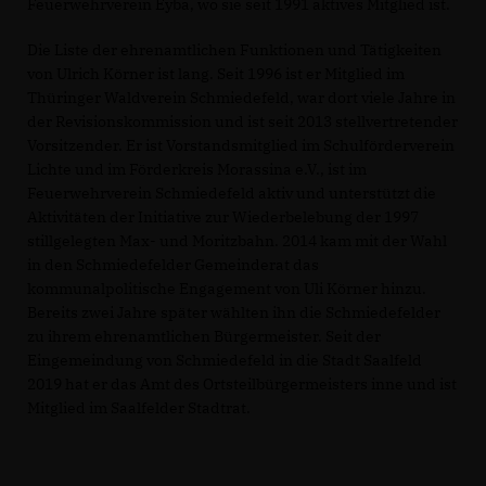
Feuerwehrverein Eyba, wo sie seit 1991 aktives Mitglied ist.
Die Liste der ehrenamtlichen Funktionen und Tätigkeiten
von Ulrich Körner ist lang. Seit 1996 ist er Mitglied im
Thüringer Waldverein Schmiedefeld, war dort viele Jahre in
der Revisionskommission und ist seit 2013 stellvertretender
Vorsitzender. Er ist Vorstandsmitglied im Schulförderverein
Lichte und im Förderkreis Morassina e.V., ist im
Feuerwehrverein Schmiedefeld aktiv und unterstützt die
Aktivitäten der Initiative zur Wiederbelebung der 1997
stillgelegten Max- und Moritzbahn. 2014 kam mit der Wahl
in den Schmiedefelder Gemeinderat das
kommunalpolitische Engagement von Uli Körner hinzu.
Bereits zwei Jahre später wählten ihn die Schmiedefelder
zu ihrem ehrenamtlichen Bürgermeister. Seit der
Eingemeindung von Schmiedefeld in die Stadt Saalfeld
2019 hat er das Amt des Ortsteilbürgermeisters inne und ist
Mitglied im Saalfelder Stadtrat.