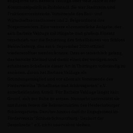
engagierte sich Barbara Valduga über viele Jahre in der
Kommunalpolitik in Rudolstadt. Sie war Stadträtin und
Fraktionsvorsitzende, Vorsitzende des Bau- und
Wirtschaftsausschusses und 2. Beigeordnete des
Bürgermeisters. Eine weitere ehrenamtliche Aufgabe, der
sich Barbara Valduga mit Hingabe und großem Einsatz
verschrieb, war die Sanierung des Schallhauses von Schloss
Heidecksburg, das am 5. September 2020 offiziell
wiedereröffnet werden konnte. Dass es tatsächlich gelang,
das barocke Kleinod und damit einen der wenigen noch
erhaltenen Schallsäle dieser Art in Thüringen vollständig zu
sanieren, daran hat Barbara Valduga als
Gründungsmitglied und vor allem als Vorsitzende des
Fördervereins "Schallhaus und Schlossgarten" e.V.
entscheidenden Anteil. Für Barbara Valduga längst kein
Grund, sich zur Ruhe zu setzen. Nunmehr unterstützt sie
mit ihrem Verein die Rekonstruktion des Heidecksburger
Schlossgartens. Darüber hinaus darf ihr Engagement im
Förderverein "Schloss Schwarzburg- Denkort der
Demokratie " e.V. nicht unerwähnt bleiben.